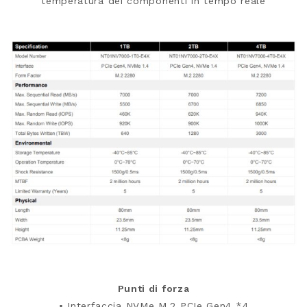
temperatura dei componenti in tempo reale
Punti di forza
• Interfaccia NVMe M.2 PCIe Gen4 *4