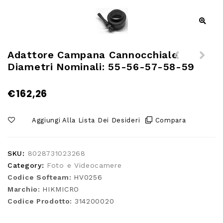
Adattore Campana Cannocchiale
Diametri Nominali: 55-56-57-58-59
Adattore campana cannocchiale
Adattore campana cannocchiale
diametri nominali: 62-63-64-65-
diametri nominali: 47-48-49-50-
€
162,26
66
51
Aggiungi Alla Lista Dei Desideri
Compara
SKU:
8028731023268
Category:
Foto e Videocamere
Codice Softeam:
HV0256
Marchio:
HIKMICRO
Codice Prodotto:
314200020