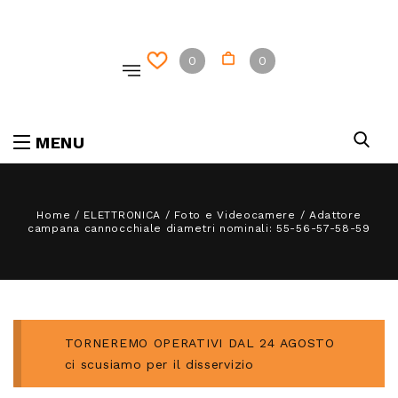
0
0
MENU
Home
/
ELETTRONICA
/
Foto e Videocamere
/
Adattore
campana cannocchiale diametri nominali: 55-56-57-58-59
TORNEREMO OPERATIVI DAL 24 AGOSTO
ci scusiamo per il disservizio