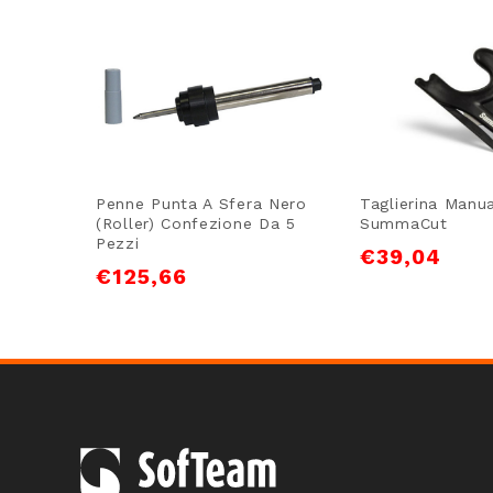
Penne Punta A Sfera Nero
Taglierina Manu
(roller) Confezione Da 5
SummaCut
Pezzi
€
39,04
€
125,66