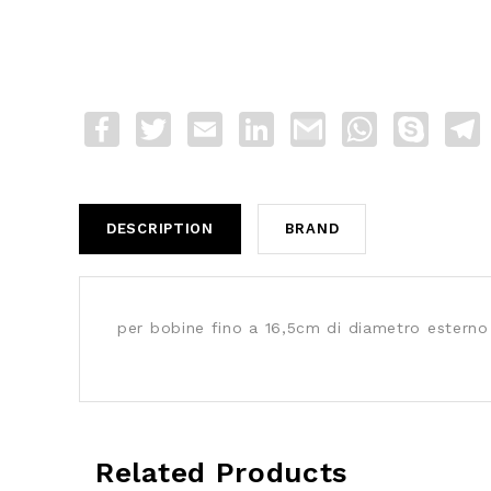
Facebook
Twitter
Email
LinkedIn
Gmail
WhatsApp
Skype
T
DESCRIPTION
BRAND
per bobine fino a 16,5cm di diametro esterno
Related Products