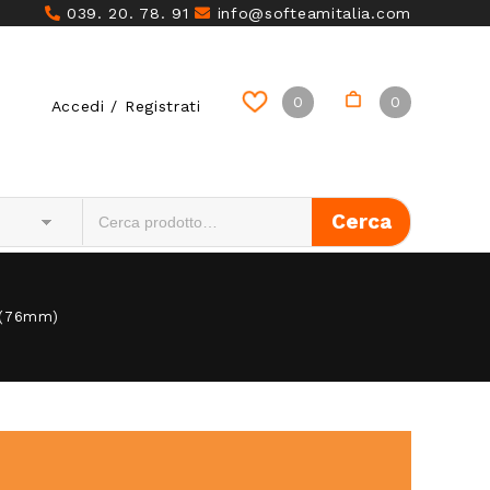
039. 20. 78. 91
info@softeamitalia.com
0
0
Accedi / Registrati
” (76mm)