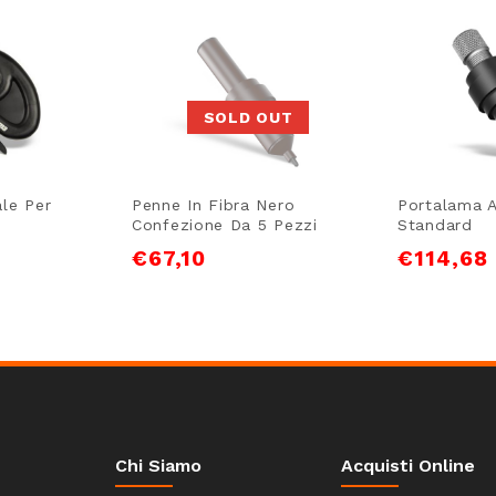
SOLD OUT
ale Per
Penne In Fibra Nero
Portalama A
Confezione Da 5 Pezzi
Standard
€
67,10
€
114,68
Chi Siamo
Acquisti Online