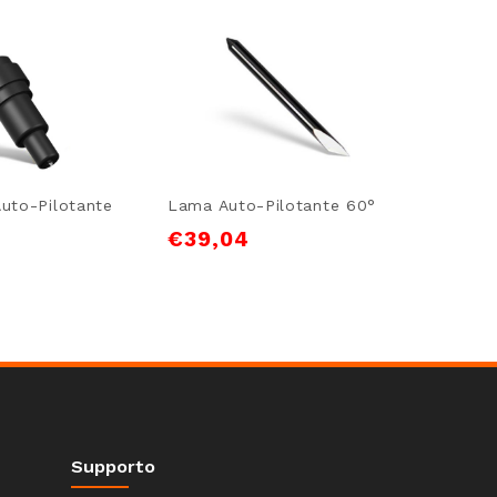
uto-Pilotante
Lama Auto-Pilotante 60°
Portala
S Class
€
39,04
€
120
Supporto