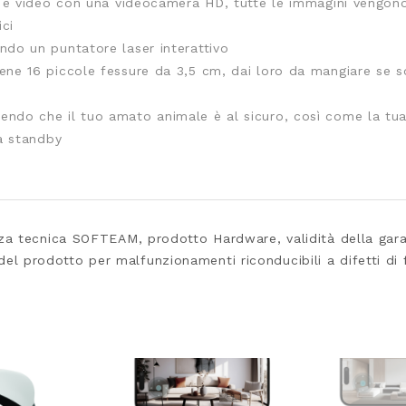
to e video con una videocamera HD, tutte le immagini vengono
ici
ndo un puntatore laser interattivo
ene 16 piccole fessure da 3,5 cm, dai loro da mangiare se s
endo che il tuo amato animale è al sicuro, così come la tu
tà standby
 tecnica SOFTEAM, prodotto Hardware, validità della garanz
i del prodotto per malfunzionamenti riconducibili a difetti d