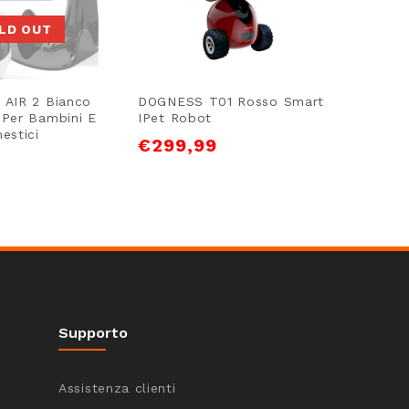
LD OUT
 AIR 2 Bianco
DOGNESS T01 Rosso Smart
Enabot 
 Per Bambini E
IPet Robot
Telecam
estici
Animali
€
299,99
€
239
Supporto
Assistenza clienti