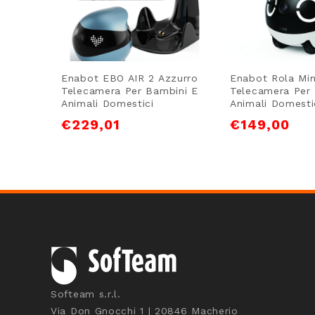
Enabot EBO AIR 2 Azzurro
Enabot Rola Min
Telecamera Per Bambini E
Telecamera Per
Animali Domestici
Animali Domesti
€
229,01
€
149,00
Softeam s.r.l.
Via Don Gnocchi 1 | 20846 Macherio