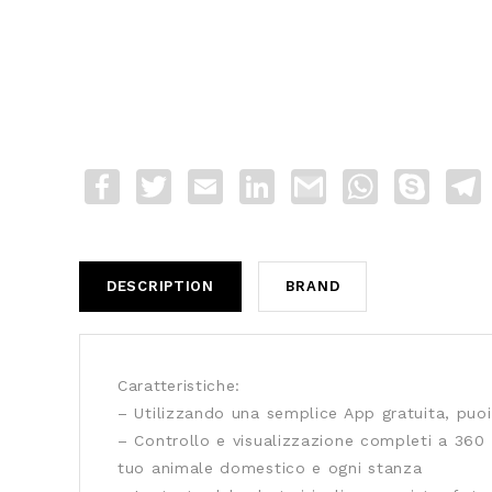
Facebook
Twitter
Email
LinkedIn
Gmail
WhatsApp
Skype
T
DESCRIPTION
BRAND
Caratteristiche:
– Utilizzando una semplice App gratuita, puoi
– Controllo e visualizzazione completi a 360 
tuo animale domestico e ogni stanza