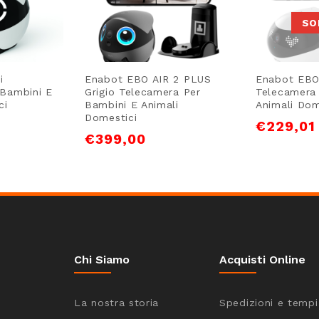
SO
i
Enabot EBO AIR 2 PLUS
Enabot EBO
 Bambini E
Grigio Telecamera Per
Telecamera
ci
Bambini E Animali
Animali Dom
Domestici
€
229,01
€
399,00
Chi Siamo
Acquisti Online
La nostra storia
Spedizioni e tempi