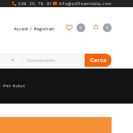
039. 20. 78. 91
info@softeamitalia.com
0
0
Accedi / Registrati
 IPet Robot