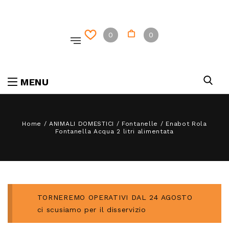
0
0
MENU
Home
/
ANIMALI DOMESTICI
/
Fontanelle
/
Enabot Rola
Fontanella Acqua 2 litri alimentata
TORNEREMO OPERATIVI DAL 24 AGOSTO
ci scusiamo per il disservizio