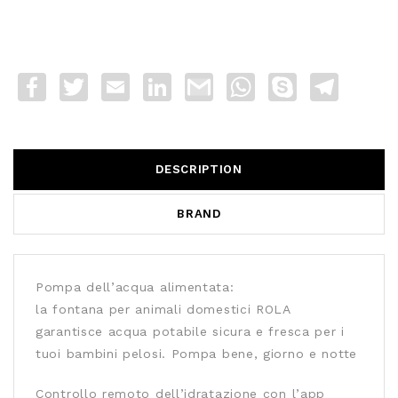
Facebook
Twitter
Email
LinkedIn
Gmail
WhatsApp
Skype
Telegra
DESCRIPTION
BRAND
Pompa dell’acqua alimentata:
la fontana per animali domestici ROLA
garantisce acqua potabile sicura e fresca per i
tuoi bambini pelosi. Pompa bene, giorno e notte
Controllo remoto dell’idratazione con l’app