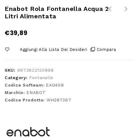
Enabot Rola Fontanella Acqua 2
Litri Alimentata
Enabot Rola Fontanella Acqua 2
Enabot Rola Mini Telecamera per
litri a batteria senza fili
bambini e animali domestici
€
39,89
Aggiungi Alla Lista Dei Desideri
Compara
SKU:
6972822120898
Category:
Fontanelle
Codice Softeam:
EA0409
Marchio:
ENABOT
Codice Prodotto:
WH287367