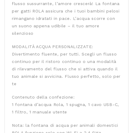
flusso sussurrante, l’amore crescerà! La fontana
per gatti ROLA assicura che i tuoi bambini pelosi
rimangano idratati in pace. L’acqua scorre con
un suono appena udibile – il tuo amore
silenzioso
MODALITÀ ACQUA PERSONALIZZATE:
Divertimento fluente, per tutti. Scegli un flusso
continuo per il ristoro continuo o una modalità
di rilevamento del flusso che si attiva quando il
tuo animale si avvicina. Flusso perfetto, solo per
te
Contenuto della confezione:
1 fontana d’acqua Rola, 1 spugna, 1 cavo USB-C,
1 filtro, 1 manuale utente
Nota: la fontana di acqua per animali domestici
ROLA funziona solo con Wi-Fi a 2,4 GHz