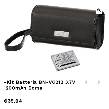
-Kit Batteria BN-VG212 3.7V
1200mAh Borsa
-AC Power Adaptor per Action
-Supp a ventosa per serie
Camera JVC
Adixxion JVC
€
39,04