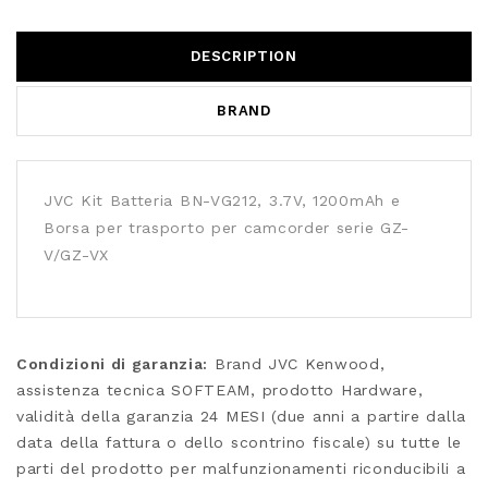
DESCRIPTION
BRAND
JVC Kit Batteria BN-VG212, 3.7V, 1200mAh e
Borsa per trasporto per camcorder serie GZ-
V/GZ-VX
Condizioni di garanzia:
Brand JVC Kenwood,
assistenza tecnica SOFTEAM, prodotto Hardware,
validità della garanzia 24 MESI (due anni a partire dalla
data della fattura o dello scontrino fiscale) su tutte le
parti del prodotto per malfunzionamenti riconducibili a