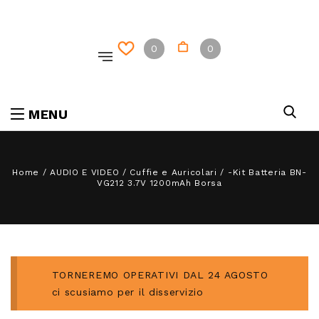
0
0
MENU
Home
/
AUDIO E VIDEO
/
Cuffie e Auricolari
/
-Kit Batteria BN-
VG212 3.7V 1200mAh Borsa
TORNEREMO OPERATIVI DAL 24 AGOSTO
ci scusiamo per il disservizio