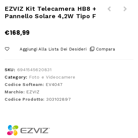
EZVIZ Kit Telecamera HB8 +
Pannello Solare 4,2W Tipo F
EZVIZ Telecamera Motorizzata a
EZVIZ Kit telecamera EB8 +
Batteria HB90 + 8W pannello
Pannello solare 6.18W tipo E
€
168,99
solare
Aggiungi Alla Lista Dei Desideri
Compara
SKU:
6941545620831
Category:
Foto e Videocamere
Codice Softeam:
EV4047
Marchio:
EZVIZ
Codice Prodotto:
303102897