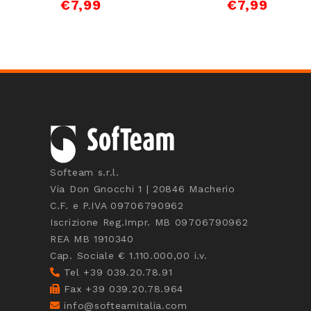
€
7,99
€
7,99
Softeam s.r.l.
Via Don Gnocchi 1 | 20846 Macherio
C.F. e P.IVA 09706790962
Iscrizione Reg.Impr. MB 09706790962
REA MB 1910340
Cap. Sociale € 1.110.000,00 i.v.
Tel +39 039.20.78.91
Fax +39 039.20.78.964
info@softeamitalia.com