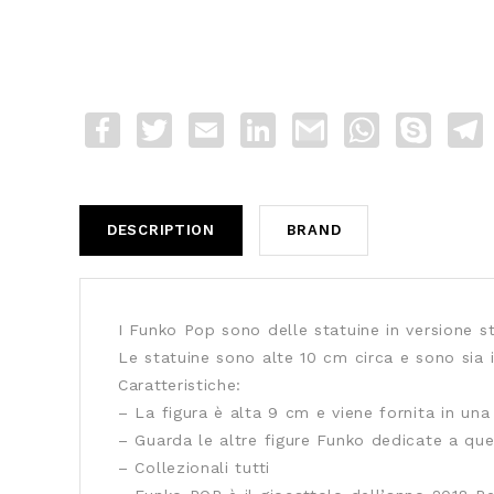
Facebook
Twitter
Email
LinkedIn
Gmail
WhatsApp
Skype
T
DESCRIPTION
BRAND
I Funko Pop sono delle statuine in versione sti
Le statuine sono alte 10 cm circa e sono sia 
Caratteristiche:
– La figura è alta 9 cm e viene fornita in un
– Guarda le altre figure Funko dedicate a que
– Collezionali tutti