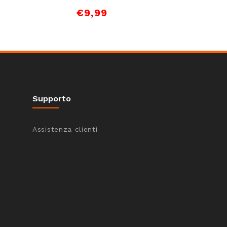
€
9,99
€
9,9
Supporto
Assistenza clienti