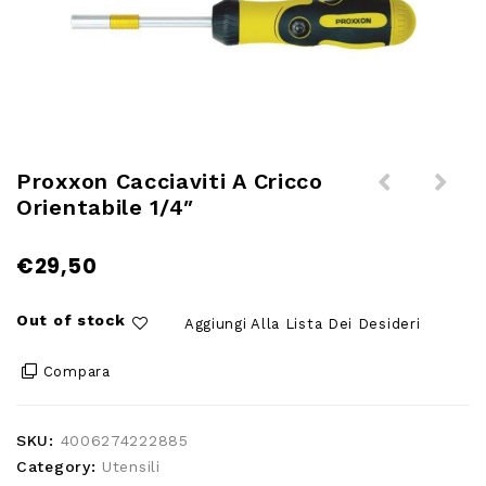
Proxxon Cacciaviti A Cricco
Orientabile 1/4″
Proxxon Serie 9 chiavi HX 1,5 -
Proxxon Serie 8 chiavi HX
10 mm
formato tascabile 1,5 - 8 mm
€
29,50
Out of stock
Aggiungi Alla Lista Dei Desideri
Compara
SKU:
4006274222885
Category:
Utensili