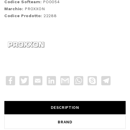
Codice Softeam:
PO0054
Marchio:
PROXXON
Codice Prodotto:
22288
Facebook
Twitter
Email
LinkedIn
Gmail
WhatsApp
Skype
Telegra
DESCRIPTION
BRAND