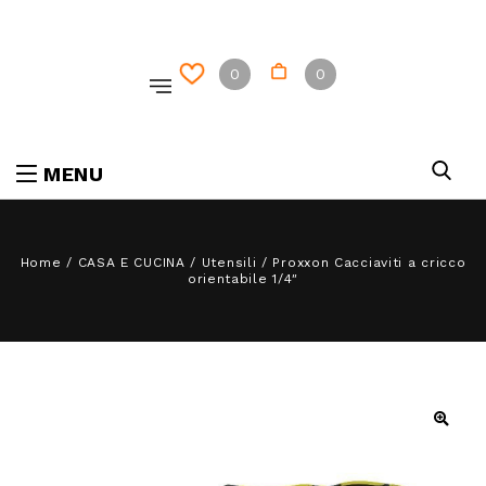
0
0
MENU
Home
/
CASA E CUCINA
/
Utensili
/
Proxxon Cacciaviti a cricco
orientabile 1/4″