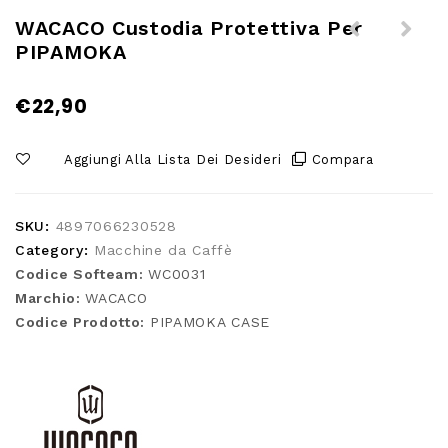
WACACO Custodia Protettiva Per
PIPAMOKA
WACACO Custodia protettiva L
per NANOPRESSO con adattatore
€
22,90
NS o con BARISTA KIT con
montato serbatoio da 140ml
Aggiungi Alla Lista Dei Desideri
Compara
SKU:
4897066230528
Category:
Macchine da Caffè
Codice Softeam:
WC0031
Marchio:
WACACO
Codice Prodotto:
PIPAMOKA CASE