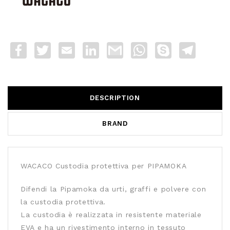
Facebook
Twitter
Email
LinkedIn
Gmail
WhatsApp
Skype
Telegra
DESCRIPTION
BRAND
WACACO Custodia protettiva per PIPAMOKA
Difendi la Pipamoka da urti, graffi e polvere con
la custodia protettiva.
La custodia è realizzata in resistente materiale
EVA e ha un rivestimento interno in tessuto