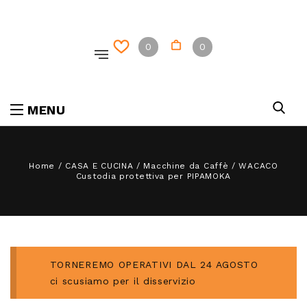
0
0
MENU
Home
/
CASA E CUCINA
/
Macchine da Caffè
/
WACACO
Custodia protettiva per PIPAMOKA
TORNEREMO OPERATIVI DAL 24 AGOSTO
ci scusiamo per il disservizio