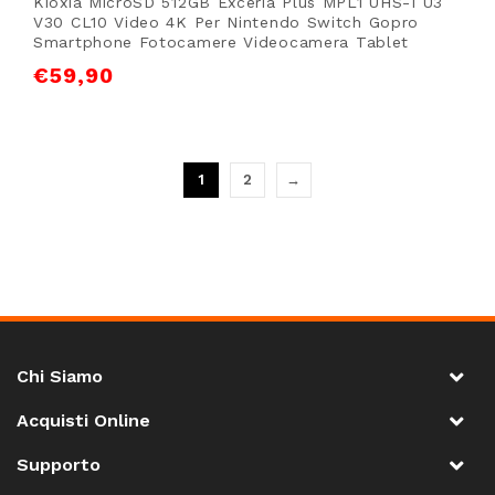
Kioxia MicroSD 512GB Exceria Plus MPL1 UHS-I U3
V30 CL10 Video 4K Per Nintendo Switch Gopro
Smartphone Fotocamere Videocamera Tablet
€
59,90
1
2
→
Chi Siamo
Acquisti Online
Supporto