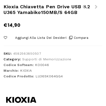
Kioxia Chiavetta Pen Drive USB 3.2
U365 Yamabiko150MB/s 64GB
Kioxia Chiavetta Pen Drive USB
Leef Access-C microSD Card
U301 Hayabusa 3.2 64GB
Reader
€
14,90
Aggiungi Alla Lista Dei Desideri
Compara
SKU:
4582563850507
Category:
Supporti di Memorizzazione
Codice Softeam:
KO0046
Marchio:
KIOXIA
Codice Prodotto:
LU365K064GG4