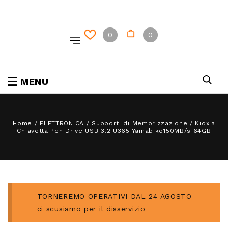
0
0
MENU
Home
/
ELETTRONICA
/
Supporti di Memorizzazione
/
Kioxia
Chiavetta Pen Drive USB 3.2 U365 Yamabiko150MB/s 64GB
TORNEREMO OPERATIVI DAL 24 AGOSTO
ci scusiamo per il disservizio