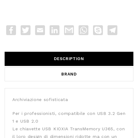
Facebook
Twitter
Email
LinkedIn
Gmail
WhatsApp
Skype
Telegra
DESCRIPTION
BRAND
Archiviazione sofisticata
Per i professionisti, compatibile con USB 3.2 Gen
1 e USB 2.0
Le chiavette USB KIOXIA TransMemory U365, con
il loro design di dimensioni ridotte ma con un