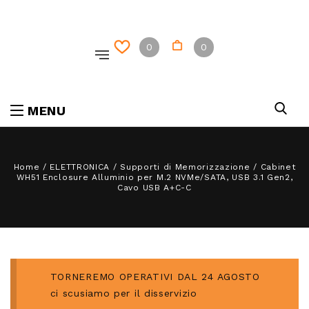
0
0
MENU
Home
/
ELETTRONICA
/
Supporti di Memorizzazione
/
Cabinet
WH51 Enclosure Alluminio per M.2 NVMe/SATA, USB 3.1 Gen2,
Cavo USB A+C-C
TORNEREMO OPERATIVI DAL 24 AGOSTO
ci scusiamo per il disservizio