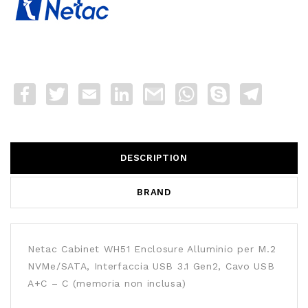
Facebook
Twitter
Email
LinkedIn
Gmail
WhatsApp
Skype
Telegra
DESCRIPTION
BRAND
Netac Cabinet WH51 Enclosure Alluminio per M.2
NVMe/SATA, Interfaccia USB 3.1 Gen2, Cavo USB
A+C – C (memoria non inclusa)