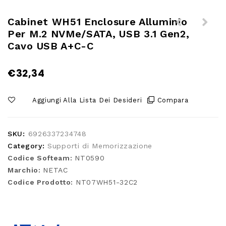
Cabinet WH51 Enclosure Alluminio
Per M.2 NVMe/SATA, USB 3.1 Gen2,
Brinno TLC300 Telecamera Time
-Cover in silicone gialla
Cavo USB A+C-C
Lapse camera FullHD
girasole per Cue 2
€
32,34
Aggiungi Alla Lista Dei Desideri
Compara
SKU:
6926337234748
Category:
Supporti di Memorizzazione
Codice Softeam:
NT0590
Marchio:
NETAC
Codice Prodotto:
NT07WH51-32C2