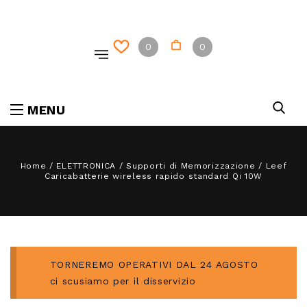
0
0
MENU
Home
/
ELETTRONICA
/
Supporti di Memorizzazione
/
Leef
Caricabatterie wireless rapido standard Qi 10W
TORNEREMO OPERATIVI DAL 24 AGOSTO
ci scusiamo per il disservizio