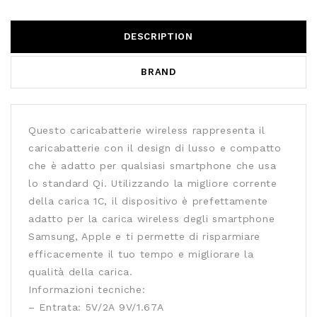
DESCRIPTION
BRAND
Questo caricabatterie wireless rappresenta il
caricabatterie con il design di lusso e compatto
che è adatto per qualsiasi smartphone che usa
lo standard Qi. Utilizzando la migliore corrente
della carica 1C, il dispositivo è prefettamente
adatto per la carica wireless degli smartphone
Samsung, Apple e ti permette di risparmiare
efficacemente il tuo tempo e migliorare la
qualità della carica.
Informazioni tecniche:
– Entrata: 5V/2A 9V/1.67A