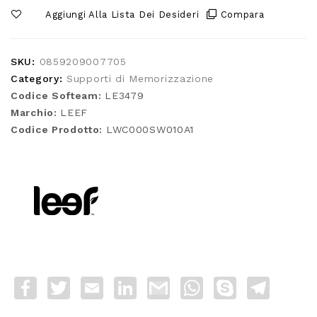
Aggiungi Alla Lista Dei Desideri
Compara
SKU:
0859209007705
Category:
Supporti di Memorizzazione
Codice Softeam:
LE3479
Marchio:
LEEF
Codice Prodotto:
LWC000SW010A1
Facebook
Twitter
Email
LinkedIn
Gmail
WhatsApp
Skype
Telegra