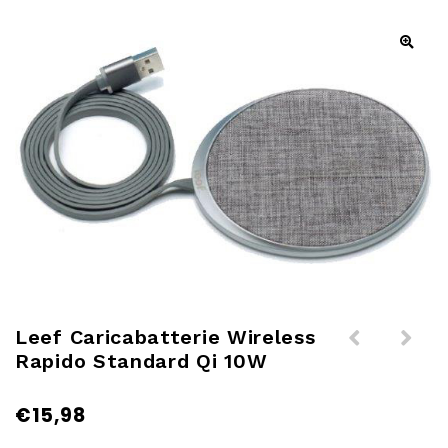
Leef Caricabatterie Wireless
Rapido Standard Qi 10W
Leef Access-C microSD Card
-Lohas Smart LED Lamp E27, 14W,
Reader
RGBW, 110-240V, 1 pezzo
€
15,98