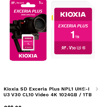
Kioxia SD Exceria Plus NPL1 UHS-I
U3 V30 CL10 Video 4K 1024GB / 1TB
Kioxia Scheda SDXC 256GB
Kioxia SD Exceria Pro NPR1 UHS-
Exceria NEX1 UHS-I CL10 100MB/s
II U3 V90 CL10 Video 4K 8K 64GB