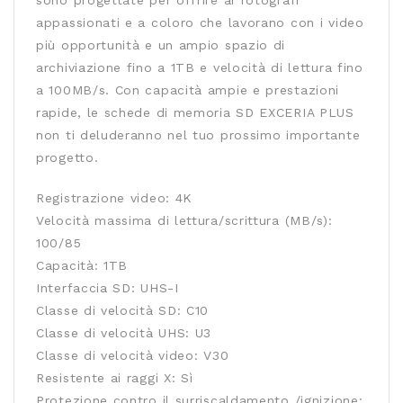
sono progettate per offrire ai fotografi
appassionati e a coloro che lavorano con i video
più opportunità e un ampio spazio di
archiviazione fino a 1TB e velocità di lettura fino
a 100MB/s. Con capacità ampie e prestazioni
rapide, le schede di memoria SD EXCERIA PLUS
non ti deluderanno nel tuo prossimo importante
progetto.
Registrazione video: 4K
Velocità massima di lettura/scrittura (MB/s):
100/85
Capacità: 1TB
Interfaccia SD: UHS-I
Classe di velocità SD: C10
Classe di velocità UHS: U3
Classe di velocità video: V30
Resistente ai raggi X: Sì
Protezione contro il surriscaldamento /ignizione: