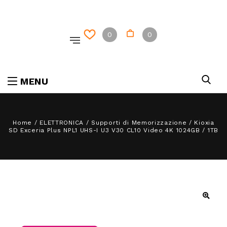
0
0
MENU
Home
/
ELETTRONICA
/
Supporti di Memorizzazione
/
Kioxia
SD Exceria Plus NPL1 UHS-I U3 V30 CL10 Video 4K 1024GB / 1TB