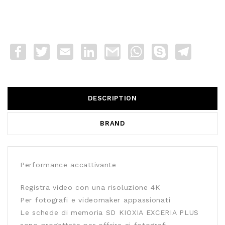
Facebook
Twitter
Email
LinkedIn
Gmail
WhatsApp
Skype
Telegra
DESCRIPTION
BRAND
Performance accattivante
Registra video con una risoluzione 4K
Per fotografi e videomaker appassionati
Le schede di memoria SD KIOXIA EXCERIA PLUS