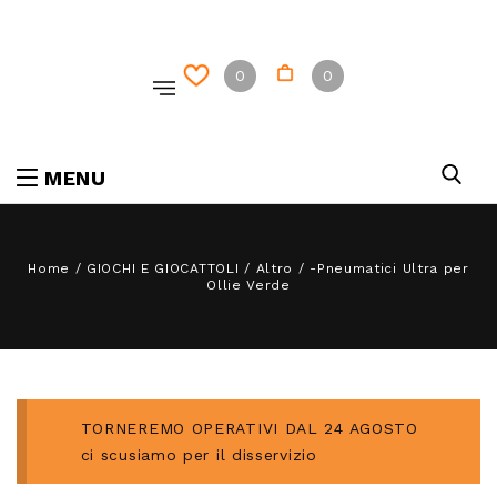
0
0
MENU
Home
/
GIOCHI E GIOCATTOLI
/
Altro
/
-Pneumatici Ultra per
Ollie Verde
TORNEREMO OPERATIVI DAL 24 AGOSTO
ci scusiamo per il disservizio