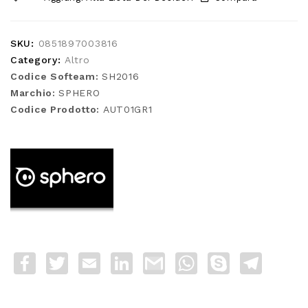
SKU:
0851897003816
Category:
Altro
Codice Softeam:
SH2016
Marchio:
SPHERO
Codice Prodotto:
AUT01GR1
Facebook
Twitter
Email
LinkedIn
Gmail
WhatsApp
Skype
Telegra