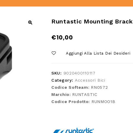
Runtastic Mounting Brack
€
10,00
Aggiungi Alla Lista Dei Desideri
SKU:
9020400110117
Category:
Accessori Bici
Codice Softeam:
RN0572
Marchio:
RUNTASTIC
Codice Prodotto:
RUNMOO1B