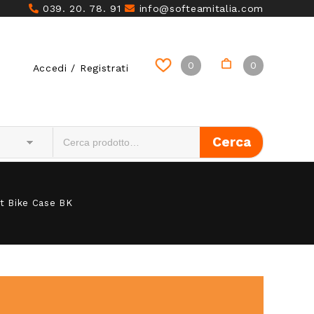
039. 20. 78. 91
info@softeamitalia.com
0
0
Accedi / Registrati
t Bike Case BK