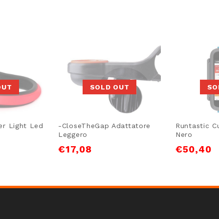
OUT
SOLD OUT
SO
er Light Led
-CloseTheGap Adattatore
Runtastic Cu
Leggero
Nero
€
17,08
€
50,40