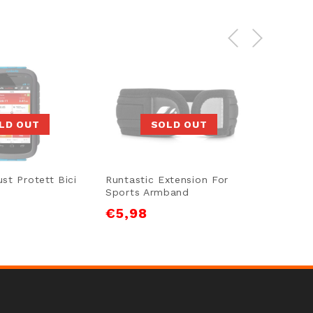
LD OUT
SOLD OUT
st Protett Bici
Runtastic Extension For
Runtast
Sports Armband
Androi
€
5,98
€
50,