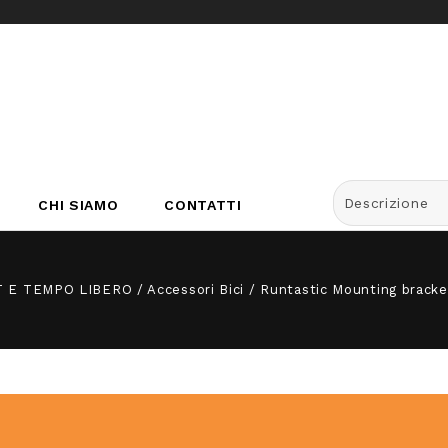
Descrizione
CHI SIAMO
CONTATTI
 E TEMPO LIBERO
/
Accessori Bici
/
Runtastic Mounting bracke