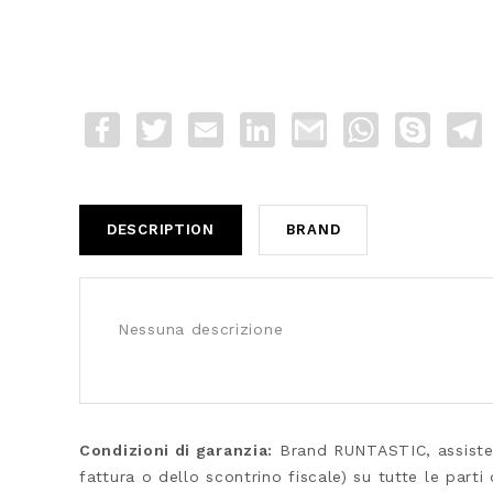
Facebook
Twitter
Email
LinkedIn
Gmail
WhatsApp
Skype
T
DESCRIPTION
BRAND
Nessuna descrizione
Condizioni di garanzia:
Brand RUNTASTIC, assisten
fattura o dello scontrino fiscale) su tutte le part