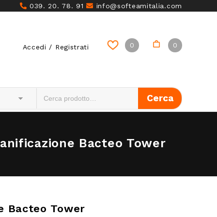
039. 20. 78. 91
info@softeamitalia.com
0
0
Accedi / Registrati
 Sanificazione Bacteo Tower
one Bacteo Tower